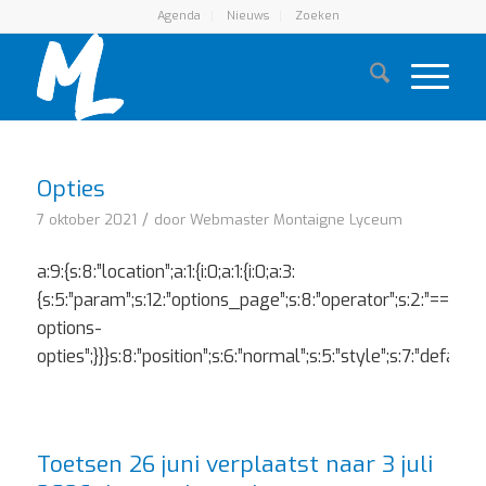
Agenda
Nieuws
Zoeken
Opties
/
7 oktober 2021
door
Webmaster Montaigne Lyceum
a:9:{s:8:”location”;a:1:{i:0;a:1:{i:0;a:3:
{s:5:”param”;s:12:”options_page”;s:8:”operator”;s:2:”==”;s:5:
options-
opties”;}}}s:8:”position”;s:6:”normal”;s:5:”style”;s:7:”defaul
Toetsen 26 juni verplaatst naar 3 juli