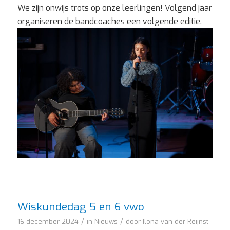
We zijn onwijs trots op onze leerlingen! Volgend jaar
organiseren de bandcoaches een volgende editie.
Wiskundedag 5 en 6 vwo
/
/
16 december 2024
in
Nieuws
door
Ilona van der Reijnst