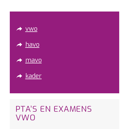
vwo
havo
mavo
kader
PTA’S EN EXAMENS
VWO