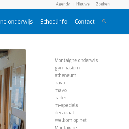
Agenda
Nieuws
Zoeken
ne onderwijs
Schoolinfo
Contact
PAGINA’S
Montaigne onderwijs
gymnasium
atheneum
havo
mavo
kader
m-specials
decanaat
Welkom op het
Montaigne