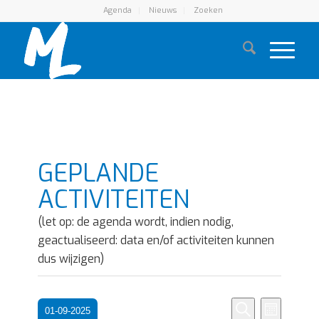
Agenda
Nieuws
Zoeken
GEPLANDE
ACTIVITEITEN
(let op: de agenda wordt, indien nodig,
geactualiseerd: data en/of activiteiten kunnen
dus wijzigen)
Eveneme
Evene
01-09-2025
Maand