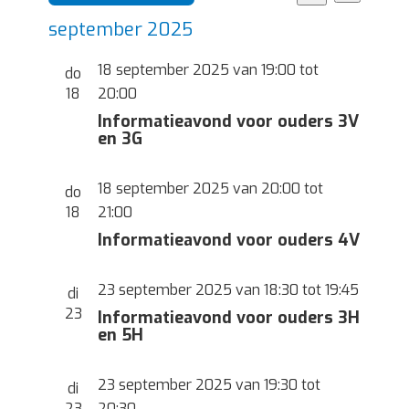
weerg
Zoeken
Zoeken
Selecteer
navigat
september 2025
en
een
weergev
datum.
18 september 2025 van 19:00
tot
do
navigatie
18
20:00
Informatieavond voor ouders 3V
en 3G
18 september 2025 van 20:00
tot
do
18
21:00
Informatieavond voor ouders 4V
23 september 2025 van 18:30
tot
19:45
di
23
Informatieavond voor ouders 3H
en 5H
23 september 2025 van 19:30
tot
di
23
20:30