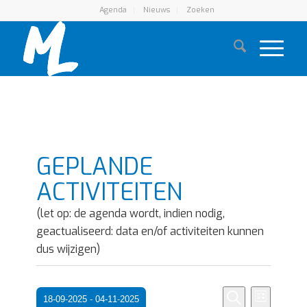
Agenda
Nieuws
Zoeken
GEPLANDE
ACTIVITEITEN
(let op: de agenda wordt, indien nodig,
geactualiseerd: data en/of activiteiten kunnen
dus wijzigen)
Eveneme
Evene
18-09-2025
 - 
04-11-2025
Lijst