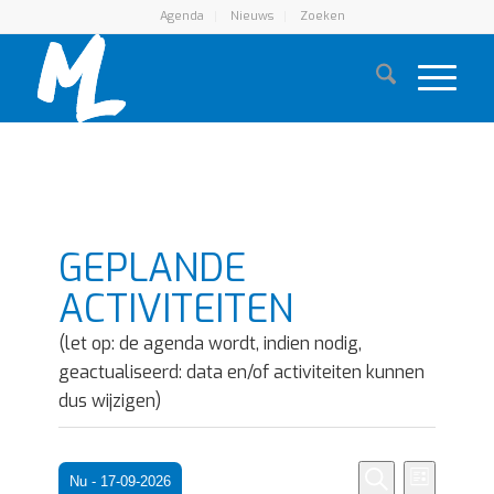
Agenda
Nieuws
Zoeken
GEPLANDE
ACTIVITEITEN
(let op: de agenda wordt, indien nodig,
geactualiseerd: data en/of activiteiten kunnen
dus wijzigen)
Eveneme
Evene
Nu
 - 
17-09-2026
Lijst