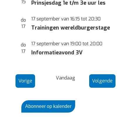
15
Prinsjesdag 1e t/m 3e uur les
17 september van 16:15
tot
20:30
do
17
Trainingen wereldburgerstage
17 september van 19:00
tot
20:00
do
17
Informatieavond 3V
Vandaag
Evenementen
Evenem
Vorige
Volgende
Abonneer op kalender