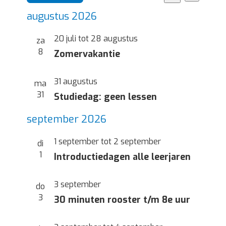
weerg
Zoeken
Zoeken
Selecteer
navigat
augustus 2026
en
een
weergev
datum.
20 juli
tot
28 augustus
za
navigatie
8
Zomervakantie
31 augustus
ma
31
Studiedag: geen lessen
september 2026
1 september
tot
2 september
di
1
Introductiedagen alle leerjaren
3 september
do
3
30 minuten rooster t/m 8e uur