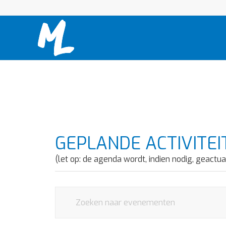
GEPLANDE ACTIVITEI
(let op: de agenda wordt, indien nodig, geactua
Evenementen
Vul
Zoeken
een
en
keyword