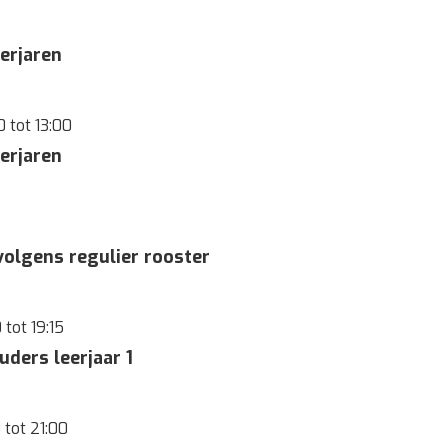
eerjaren
0
tot
13:00
eerjaren
 volgens regulier rooster
0
tot
19:15
ders leerjaar 1
0
tot
21:00