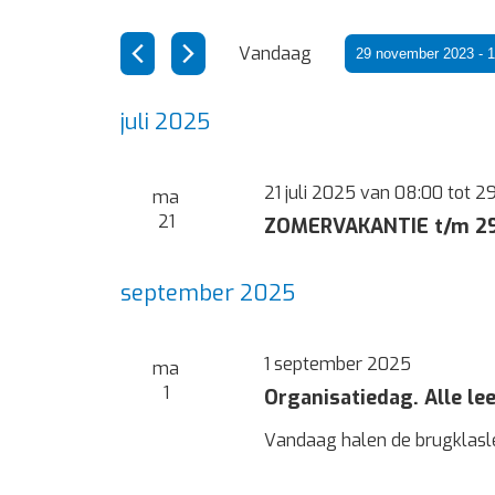
weergeven
in.
navigatie
Vandaag
Zoek
29 november 2023
 - 
1
voor
Selecteer
Evenementen
een
juli 2025
met
datum.
keyword.
21 juli 2025 van 08:00
tot
29
ma
21
ZOMERVAKANTIE t/m 29
september 2025
1 september 2025
ma
1
Organisatiedag. Alle lee
Vandaag halen de brugklasl