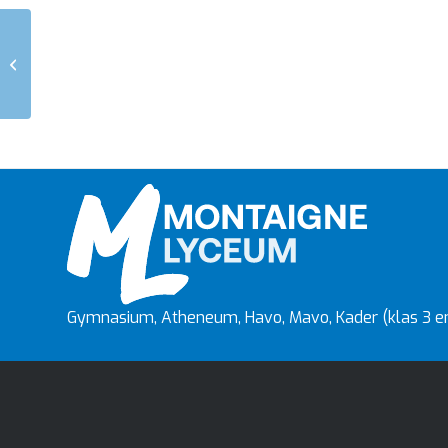
Rapport uitreiking
Gymnasium, Atheneum, Havo, Mavo, Kader (klas 3 en