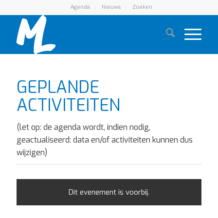
Agenda
Nieuws
Zoeken
GEPLANDE
ACTIVITEITEN
(let op: de agenda wordt, indien nodig,
geactualiseerd: data en/of activiteiten kunnen dus
wijzigen)
Dit evenement is voorbij.