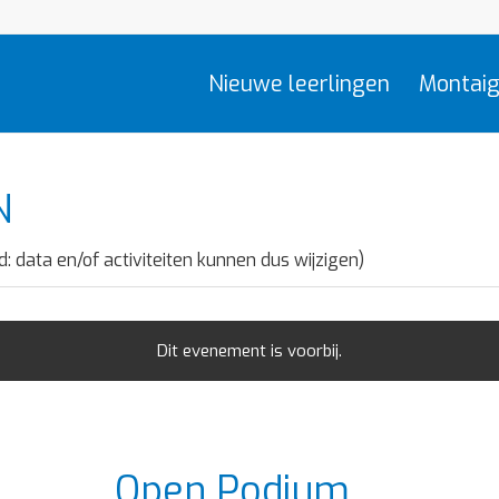
Nieuwe leerlingen
Montaig
N
d: data en/of activiteiten kunnen dus wijzigen)
Dit evenement is voorbij.
Open Podium