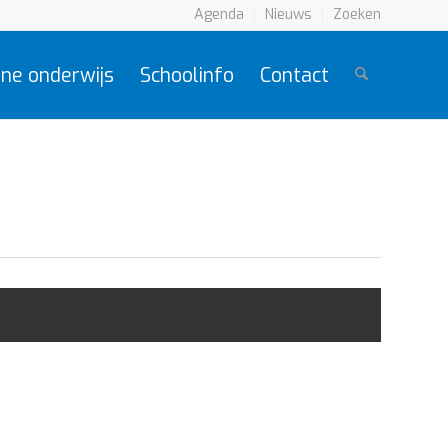
Agenda
Nieuws
Zoeken
ne onderwijs
Schoolinfo
Contact