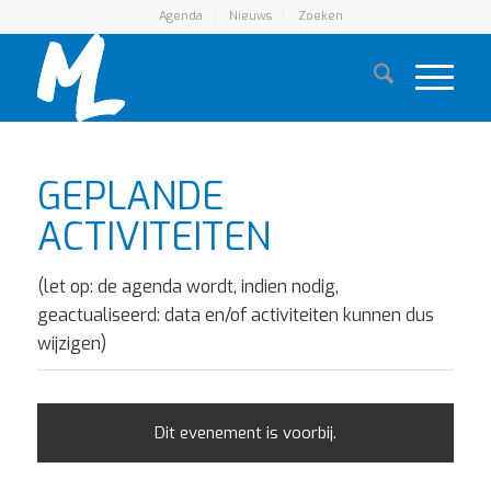
Agenda
Nieuws
Zoeken
GEPLANDE
ACTIVITEITEN
(let op: de agenda wordt, indien nodig,
geactualiseerd: data en/of activiteiten kunnen dus
wijzigen)
Dit evenement is voorbij.