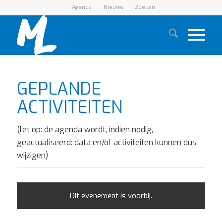
Agenda
Nieuws
Zoeken
GEPLANDE
ACTIVITEITEN
(let op: de agenda wordt, indien nodig,
geactualiseerd: data en/of activiteiten kunnen dus
wijzigen)
Dit evenement is voorbij.