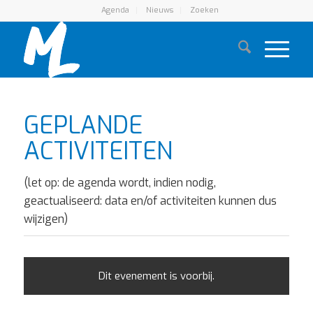
Agenda
Nieuws
Zoeken
GEPLANDE
ACTIVITEITEN
(let op: de agenda wordt, indien nodig,
geactualiseerd: data en/of activiteiten kunnen dus
wijzigen)
Dit evenement is voorbij.