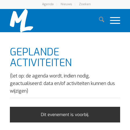
Agenda
Nieuws
Zoeken
GEPLANDE
ACTIVITEITEN
(let op: de agenda wordt, indien nodig,
geactualiseerd: data en/of activiteiten kunnen dus
wijzigen)
Dit evenement is voorbij.